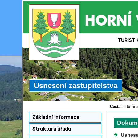
TURISTI
Usnesení zastupitelstva
Cesta:
Titulní 
Základní informace
Dokum
Struktura úřadu
Usnesen