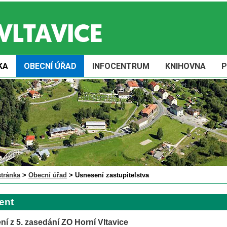
KA
OBECNÍ ÚŘAD
INFOCENTRUM
KNIHOVNA
P
stránka
>
Obecní úřad
>
Usnesení zastupitelstva
ent
í z 5. zasedání ZO Horní Vltavice