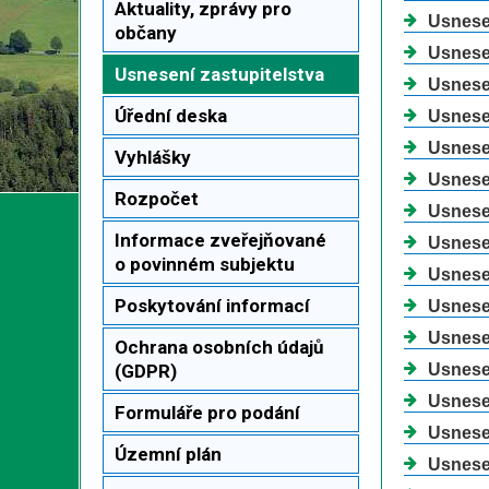
Aktuality, zprávy pro
Usnesen
občany
Usnesen
Usnesení zastupitelstva
Usnesen
Úřední deska
Usnesen
Usnesen
Vyhlášky
Usnesen
Rozpočet
Usnesen
Informace zveřejňované
Usnesen
o povinném subjektu
Usnesen
Poskytování informací
Usnesen
Usnesen
Ochrana osobních údajů
(GDPR)
Usnesen
Usnesen
Formuláře pro podání
Usnesen
Územní plán
Usnesen