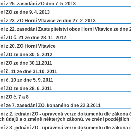
í z 25. zasedání ZO dne 7. 5. 2013
í ZO ze dne 9. 4. 2013
í z 23. ZO Horní Vltavice ze dne 27. 2. 2013
í z 22. zasedání Zastupitelstvi obce Horní Vltavice ze dne 2
í ZO č. 21 ze dne 28. 11. 2012
í z 20. ZO Horní Vltavice
í ZO ze dne 30. 5. 2012
ní ZO ze dne 30.11.2011
í č. 11 ze dne 31.10. 2011
í č. 10 ze dne 5. 9. 2011
í ZO ze dne 28. 6. 2011
í ZO č. 7 a 8
í ze 7. zasedání ZO, konaného dne 22.3.2011
í z 2. jednání ZO - upravená verze dokumentu dle zákona č
ch údajů a o změně některých zákonů, ve znění pozdějších
í z 3. jednání ZO - upravená verze dokumentu dle zákona č