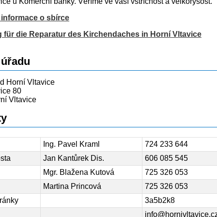
ice u Komerční banky. Věříme ve vaší vstřícnost a velkorysost.
informace o sbírce
für die Reparatur des Kirchendaches in Horní Vltavice
 úřadu
d Horní Vltavice
vice 80
ní Vltavice
ty
Ing. Pavel Kraml
724 233 644
osta
Jan Kantůrek Dis.
606 085 545
Mgr. Blažena Kutová
725 326 053
Martina Princová
725 326 053
hránky
3a5b2k8
info@hornivltavice.c