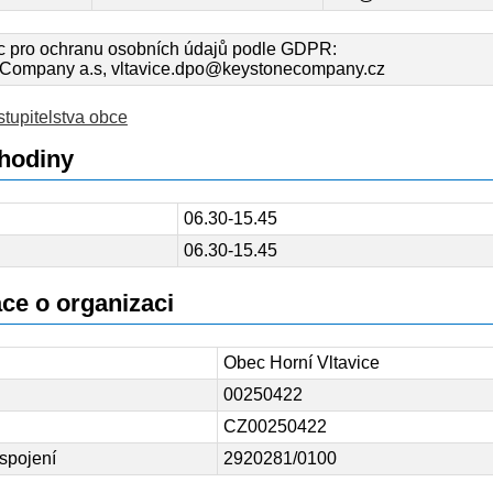
 pro ochranu osobních údajů podle GDPR:
Company a.s, vltavice.dpo@keystonecompany.cz
stupitelstva obce
hodiny
06.30-15.45
06.30-15.45
ce o organizaci
Obec Horní Vltavice
00250422
CZ00250422
spojení
2920281/0100