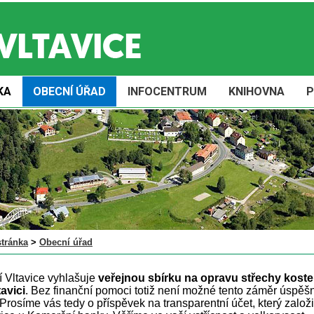
KA
OBECNÍ ÚŘAD
INFOCENTRUM
KNIHOVNA
P
stránka
>
Obecní úřad
 Vltavice vyhlašuje
veřejnou sbírku na opravu střechy koste
tavici
. Bez finanční pomoci totiž není možné tento záměr úspěš
 Prosíme vás tedy o příspěvek na transparentní účet, který založ