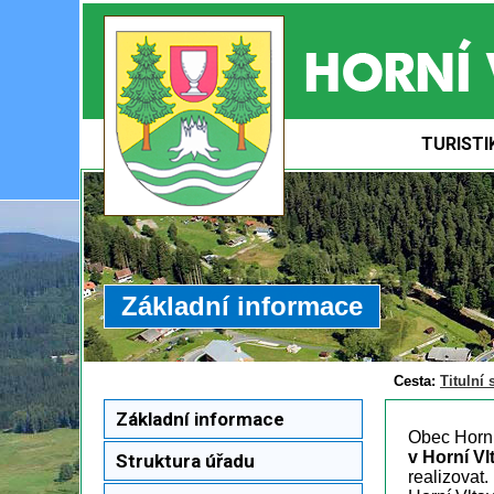
TURISTI
Základní informace
Cesta:
Titulní 
Základní informace
Obec Horní
v Horní Vl
Struktura úřadu
realizovat.