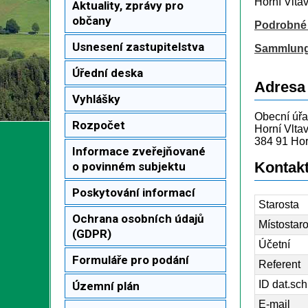
Horní Vltav
Aktuality, zprávy pro
občany
Podrobné 
Usnesení zastupitelstva
Sammlung 
Úřední deska
Adresa
Vyhlášky
Obecní úřa
Rozpočet
Horní Vlta
384 91 Hor
Informace zveřejňované
Kontak
o povinném subjektu
Poskytování informací
Starosta
Ochrana osobních údajů
Místostar
(GDPR)
Účetní
Formuláře pro podání
Referent
ID dat.sc
Územní plán
E-mail