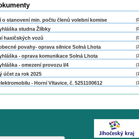
okumenty
o stanovení min. počtu členů volební komise
(
yhláška studna Žlíbky
(
í hasičských vozů
(
obecné povahy- oprava silnice Solná Lhota
(
yhláška - oprava komunikace Solná Lhota
(
yhláška - omezení provozu I/4
(
 účet za rok 2025
(
elektromobilu - Horní Vltavice, č. 5251100612
(