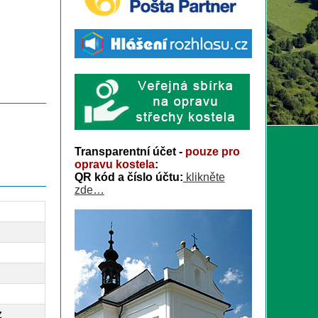
Transparentní účet -
pouze pro
opravu kostela
:
QR kód a číslo účtu:
klikněte
zde…
z