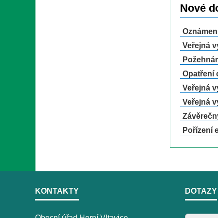
Nové d
Oznámení 
Veřejná v
Požehnán
Opatření 
Veřejná v
Veřejná v
Závěrečný
Pořízení 
KONTAKTY
DOTAZY
Obecní úřad Horní Vltavice