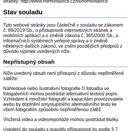
stránky: http://www.hornivltavice.cz/ouhornivltavice
Stav souladu
Tyto webové stránky jsou částečně v souladu se zákonem
č. 99/2019 Sb., o přístupnosti internetových stránek a
mobilních aplikací a o změně zákona č. 365/2000 Sb., o
informačních systémech veřejné správy a o změně
některých dalších zákonů, ve znění pozdějších předpisů z
důvodu výjimek uvedených níže.
Nepřístupný obsah
Níže uvedený obsah není přístupný z důvodu nepřiměřené
zátěže:
Náhledové nebo ilustrativní fotografie či fotoalba ve
fotogaleriích mohou postrádat alternativní textový popis.
Vzhledem k množství fotografií a kapacitám provozovatele
webu by doplnění smysluplného alternativního textu ke
všem fotografiím způsobilo nepřiměřenou zátěž.
Vložená videa a videoreportáže mohou postrádat titulky.
Uvedení do souladu s pravidly přístupnosti by podle § 7