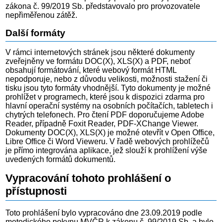
zákona č. 99/2019 Sb. představovalo pro provozovatele
nepřiměřenou zátěž.
Další formáty
V rámci internetových stránek jsou některé dokumenty
zveřejněny ve formátu DOC(X), XLS(X) a PDF, neboť
obsahují formátování, které webový formát HTML
nepodporuje, nebo z důvodu velikosti, možnosti stažení či
tisku jsou tyto formáty vhodnější. Tyto dokumenty je možné
prohlížet v programech, které jsou k dispozici zdarma pro
hlavní operační systémy na osobních počítačích, tabletech i
chytrých telefonech. Pro čtení PDF doporučujeme Adobe
Reader, případně Foxit Reader, PDF-XChange Viewer.
Dokumenty DOC(X), XLS(X) je možné otevřít v Open Office,
Libre Office či Word Vieweru. V řadě webových prohlížečů
je přímo integrována aplikace, jež slouží k prohlížení výše
uvedených formátů dokumentů.
Vypracování tohoto prohlášení o
přístupnosti
Toto prohlášení bylo vypracováno dne 23.09.2019 podle
metodického pokynu MVČR k zákonu č. 99/2019 Sb. a bylo