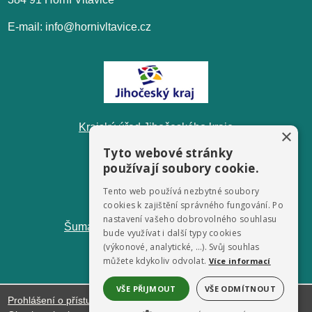
E-mail: info@hornivltavice.cz
Krajský úřad Jihočeského kraje
×
Tyto webové stránky
používají soubory cookie.
Tento web používá nezbytné soubory
cookies k zajištění správného fungování. Po
nastavení vašeho dobrovolného souhlasu
ŠumavaNet.CZ - informace o regionu
bude využívat i další typy cookies
(výkonové, analytické, …). Svůj souhlas
můžete kdykoliv odvolat.
Více informací
VŠE PŘIJMOUT
VŠE ODMÍTNOUT
Prohlášení o přístupnosti