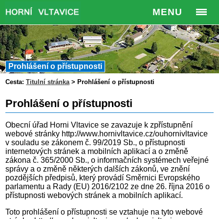
MENU
Prohlášení o přístupnosti
Cesta:
Titulní stránka
>
Prohlášení o přístupnosti
Prohlášení o přístupnosti
Obecní úřad Horni Vltavice se zavazuje k zpřístupnění
webové stránky http://www.hornivltavice.cz/ouhornivltavice
v souladu se zákonem č. 99/2019 Sb., o přístupnosti
internetových stránek a mobilních aplikací a o změně
zákona č. 365/2000 Sb., o informačních systémech veřejné
správy a o změně některých dalších zákonů, ve znění
pozdějších předpisů, který provádí Směrnici Evropského
parlamentu a Rady (EU) 2016/2102 ze dne 26. října 2016 o
přístupnosti webových stránek a mobilních aplikací.
Toto prohlášení o přístupnosti se vztahuje na tyto webové