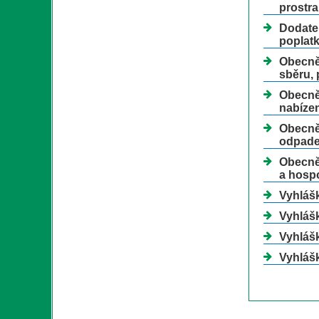
prostra
Dodatek
poplatk
Obecně
sběru, 
Obecně 
nabízen
Obecně
odpade
Obecně 
a hospo
Vyhláš
Vyhlášk
Vyhláš
Vyhlášk