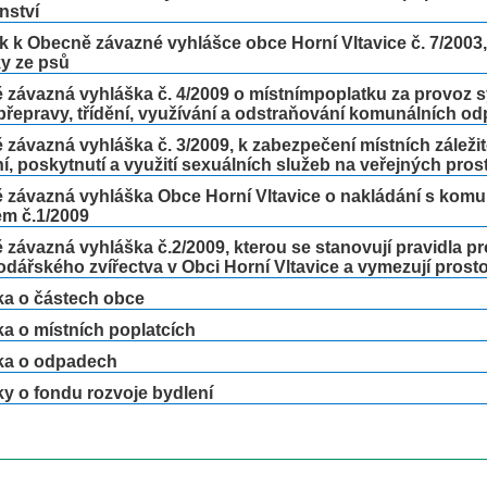
nství
 k Obecně závazné vyhlášce obce Horní Vltavice č. 7/2003, 
y ze psů
 závazná vyhláška č. 4/2009 o místnímpoplatku za provoz
přepravy, třídění, využívání a odstraňování komunálních o
závazná vyhláška č. 3/2009, k zabezpečení místních záležit
í, poskytnutí a využití sexuálních služeb na veřejných pros
 závazná vyhláška Obce Horní Vltavice o nakládání s komu
m č.1/2009
závazná vyhláška č.2/2009, kterou se stanovují pravidla p
dářského zvířectva v Obci Horní Vltavice a vymezují prost
ka o částech obce
a o místních poplatcích
ka o odpadech
y o fondu rozvoje bydlení