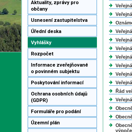
Aktuality, zprávy pro
Veřejn
občany
Veřejná
Usnesení zastupitelstva
Oznáme
Úřední deska
Veřejn
Veřejn
Vyhlášky
Veřejn
Rozpočet
Veřejn
Informace zveřejňované
Veřejn
o povinném subjektu
Veřejn
Poskytování informací
Veřejn
Řád veř
Ochrana osobních údajů
(GDPR)
Veřejná
Obecně
Formuláře pro podání
Obecně
Územní plán
Obecně 
výpoče