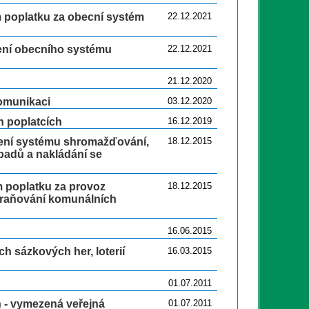
m poplatku za obecní systém
22.12.2021
vení obecního systému
22.12.2021
21.12.2020
komunikaci
03.12.2020
h poplatcích
16.12.2019
vení systému shromažďování,
18.12.2015
dpadů a nakládání se
m poplatku za provoz
18.12.2015
straňování komunálních
16.06.2015
h sázkových her, loterií
16.03.2015
01.07.2011
h - vymezená veřejná
01.07.2011