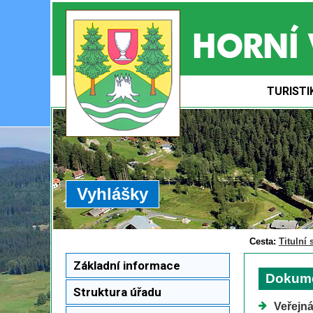
TURISTI
Vyhlášky
Cesta:
Titulní 
Základní informace
Dokum
Struktura úřadu
Veřejn