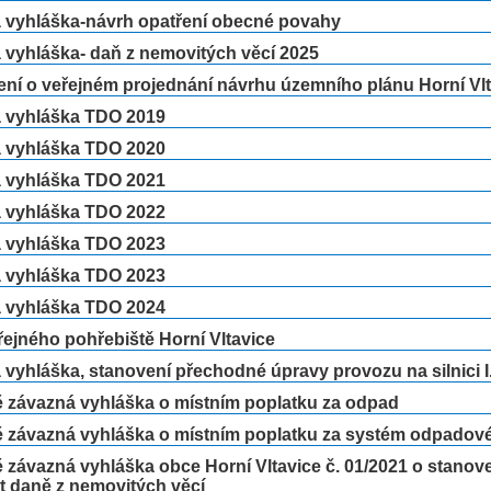
á vyhláška-návrh opatření obecné povahy
 vyhláška- daň z nemovitých věcí 2025
ní o veřejném projednání návrhu územního plánu Horní Vlt
á vyhláška TDO 2019
á vyhláška TDO 2020
á vyhláška TDO 2021
á vyhláška TDO 2022
á vyhláška TDO 2023
á vyhláška TDO 2023
á vyhláška TDO 2024
ejného pohřebiště Horní Vltavice
 vyhláška, stanovení přechodné úpravy provozu na silnici I.
 závazná vyhláška o místním poplatku za odpad
 závazná vyhláška o místním poplatku za systém odpadov
závazná vyhláška obce Horní Vltavice č. 01/2021 o stanove
t daně z nemovitých věcí