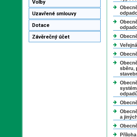
Volby
Obecně 
Uzavřené smlouvy
odpado
Obecně
Dotace
odpado
Závěrečný účet
Obecně 
Veřejn
Obecně 
Obecně 
sběru, 
staveb
Obecně 
systému
odpad
Obecně
Obecně 
a jiný
Obecně 
Příloha