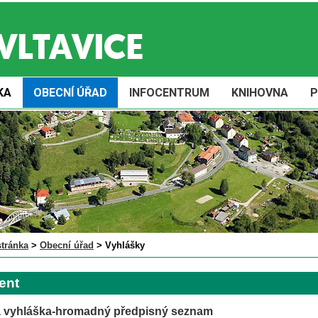
KA
OBECNÍ ÚŘAD
INFOCENTRUM
KNIHOVNA
P
stránka
>
Obecní úřad
>
Vyhlášky
ent
á vyhláška-hromadný předpisný seznam