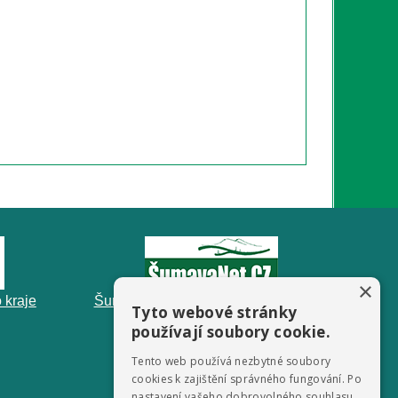
×
 kraje
ŠumavaNet.CZ - informace o regionu
Tyto webové stránky
používají soubory cookie.
Tento web používá nezbytné soubory
cookies k zajištění správného fungování. Po
nastavení vašeho dobrovolného souhlasu