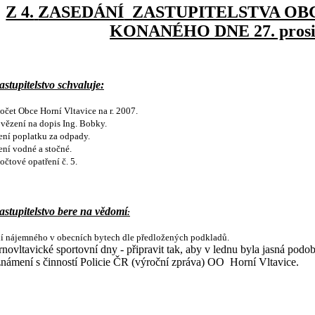
Z 4.
ZASEDÁNÍ
ZASTUPITELSTVA OB
KONANÉHO DNE
27. pros
stupitelstvo schvaluje:
čet Obce Horní Vltavice na r. 2007.
vězení na dopis Ing. Bobky.
ní poplatku za odpady.
ní vodné a stočné.
čtové opatření č. 5.
astupitelstvo bere na vědomí
:
ní nájemného v obecních bytech dle předložených podkladů.
novltavické sportovní dny - připravit tak, aby v lednu byla jasná podo
námení s činností Policie ČR (výroční zpráva) OO
Horní Vltavice.