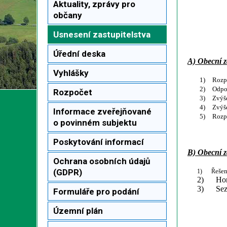
Aktuality, zprávy pro
občany
Usnesení zastupitelstva
Úřední deska
A) Obecní za
Vyhlášky
1)
Rozpo
2)
Odpo
Rozpočet
3)
Zvýše
4)
Zvýše
Informace zveřejňované
5)
Rozpo
o povinném subjektu
Poskytování informací
B) Obecní z
Ochrana osobních údajů
(GDPR)
eše
1)
Ř
2)
Hor
3)
Sez
Formuláře pro podání
Územní plán