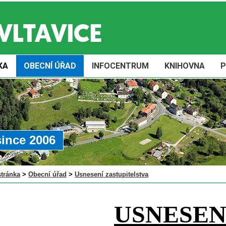
KA
OBECNÍ ÚŘAD
INFOCENTRUM
KNIHOVNA
P
since 2006
stránka
>
Obecní úřad
>
Usnesení zastupitelstva
USNESEN