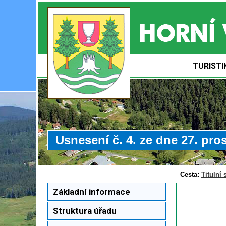
TURISTI
Usnesení č. 4. ze dne 27. pro
Cesta:
Titulní 
Základní informace
Struktura úřadu