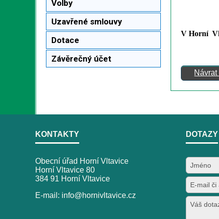
Volby
Uzavřené smlouvy
V Horní
Vl
Dotace
Závěrečný účet
Návrat
KONTAKTY
DOTAZY
Obecní úřad Horní Vltavice
Horní Vltavice 80
384 91 Horní Vltavice
E-mail: info@hornivltavice.cz