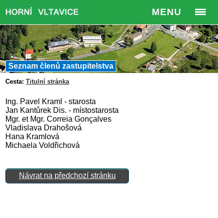
MENU
Seznam členů zastupitelstva
Cesta:
Titulní stránka
Ing. Pavel Kraml - starosta
Jan Kantůrek Dis. - místostarosta
Mgr. et Mgr. Correia Gonçalves
Vladislava Drahošová
Hana Kramlová
Michaela Voldřichová
Návrat na předchozí stránku