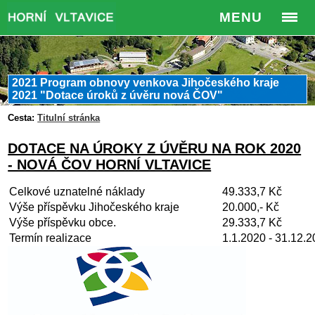
MENU
2021 Program obnovy venkova Jihočeského kraje
2021 "Dotace úroků z úvěru nová ČOV"
Cesta:
Titulní stránka
DOTACE NA ÚROKY Z ÚVĚRU NA ROK 2020
- NOVÁ ČOV HORNÍ VLTAVICE
Celkové uznatelné náklady
49.333,7 Kč
Výše příspěvku Jihočeského kraje
20.000,- Kč
Výše příspěvku obce.
29.333,7 Kč
Termín realizace
1.1.2020 - 31.12.