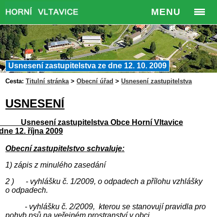
MENU
Usnesení zastupitelstva ze dne 12. 10. 2009
Cesta:
Titulní stránka
>
Obecní úřad
>
Usnesení zastupitelstva
USNESENÍ
nesení zastupitelstva Obce Horní Vltavice
ne 12. října 2009
Obecní zastupitelstvo schvaluje:
1) zápis z minulého zasedání
2 ) - vyhlášku č. 1/2009, o odpadech a přílohu vzhlášky
o odpadech.
- vyhlášku č. 2/2009, kterou se stanovují pravidla pro
pohyb psů na veřejném prostranství v obci.