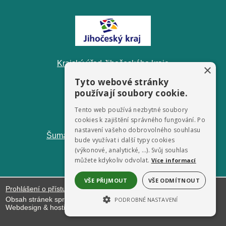
Krajský úřad Jihočeského kraje
×
Tyto webové stránky
používají soubory cookie.
Tento web používá nezbytné soubory
cookies k zajištění správného fungování. Po
nastavení vašeho dobrovolného souhlasu
ŠumavaNet.CZ - informace o regionu
bude využívat i další typy cookies
(výkonové, analytické, …). Svůj souhlas
můžete kdykoliv odvolat.
Více informací
VŠE PŘIJMOUT
VŠE ODMÍTNOUT
Prohlášení o přístupnosti
Obsah stránek spravuje: Obecní úřad Horní Vltavice
PODROBNÉ NASTAVENÍ
Webdesign & hosting:
ŠumavaNet.CZ
NEZBYTNĚ NUTNÉ SOUBORY