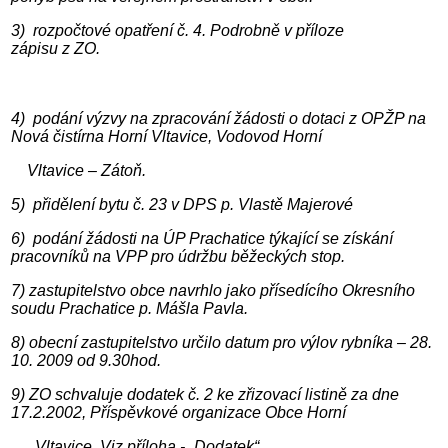
3) rozpočtové opatření č. 4. Podrobně v příloze
zápisu z ZO.
4) podání výzvy na zpracování žádosti o dotaci z OPŽP na
Nová čistírna Horní Vltavice, Vodovod Horní
Vltavice – Zátoň.
5) přidělení bytu č. 23 v DPS p. Vlastě Majerové
6) podání žádosti na ÚP Prachatice týkající se získání
pracovníků na VPP pro údržbu běžeckých stop.
7) zastupitelstvo obce navrhlo jako přísedícího Okresního
soudu Prachatice p. Mášla Pavla.
8) obecní zastupitelstvo určilo datum pro výlov rybníka – 28.
10. 2009 od 9.30hod.
9) ZO schvaluje dodatek č. 2 ke zřizovací listině za dne
17.2.2002, Příspěvkové organizace Obce Horní
Vltavice. Viz příloha - „Dodatek“