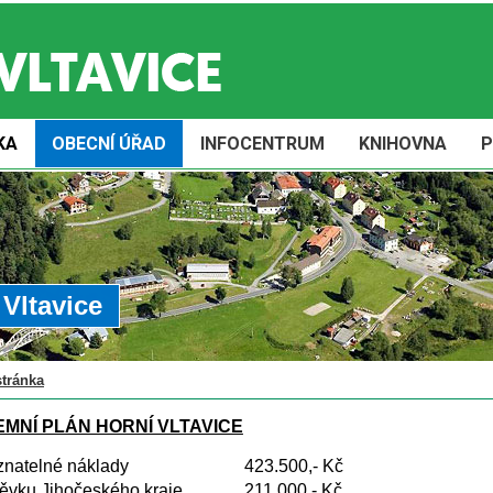
KA
OBECNÍ ÚŘAD
INFOCENTRUM
KNIHOVNA
P
Vltavice
stránka
MNÍ PLÁN HORNÍ VLTAVICE
znatelné náklady
423.500,- Kč
ěvku Jihočeského kraje
211.000,- Kč