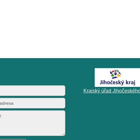
Krajský úřad Jihočeského