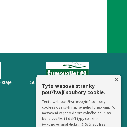
×
 kraje
ŠumavaNet.CZ - informace o regionu
Tyto webové stránky
používají soubory cookie.
Tento web používá nezbytné soubory
cookies k zajištění správného fungování. Po
nastavení vašeho dobrovolného souhlasu
bude využívat i další typy cookies
(výkonové, analytické, …). Svůj souhlas