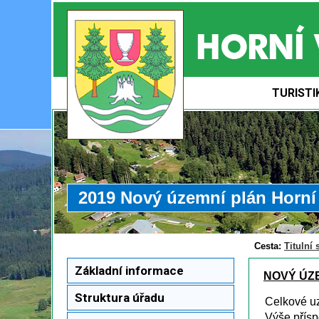
TURISTI
2019 Nový územní plán Horní 
Cesta:
Titulní 
Základní informace
NOVÝ ÚZE
Struktura úřadu
Celkové u
Výše přísp