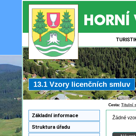
TURISTI
13.1 Vzory licenčních smluv
Cesta:
Titulní 
Základní informace
Žádné vzor
Struktura úřadu