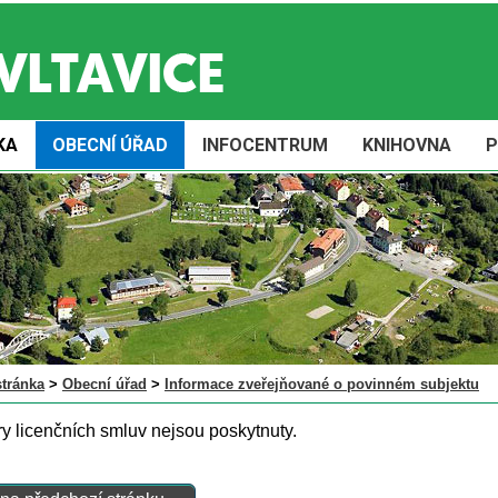
KA
OBECNÍ ÚŘAD
INFOCENTRUM
KNIHOVNA
P
stránka
>
Obecní úřad
>
Informace zveřejňované o povinném subjektu
y licenčních smluv nejsou poskytnuty.