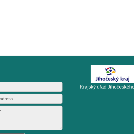
Krajský úřad Jihočeského