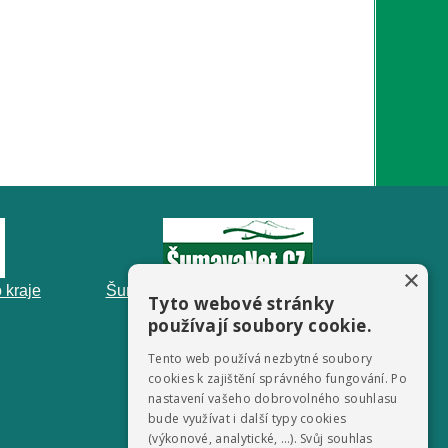
×
 kraje
ŠumavaNet.CZ - informace o regionu
Tyto webové stránky
používají soubory cookie.
Tento web používá nezbytné soubory
cookies k zajištění správného fungování. Po
nastavení vašeho dobrovolného souhlasu
bude využívat i další typy cookies
(výkonové, analytické, …). Svůj souhlas