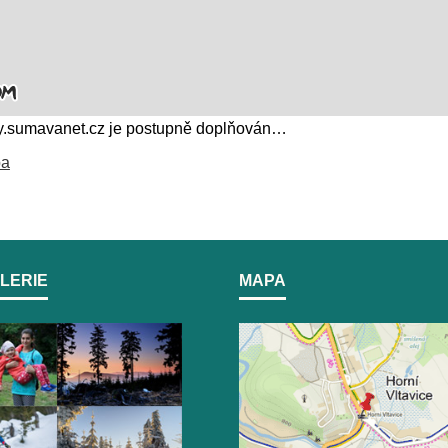
.sumavanet.cz je postupně doplňován…
pa
LERIE
MAPA