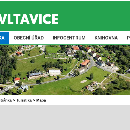
KA
OBECNÍ ÚŘAD
INFOCENTRUM
KNIHOVNA
P
stránka
>
Turistika
>
Mapa