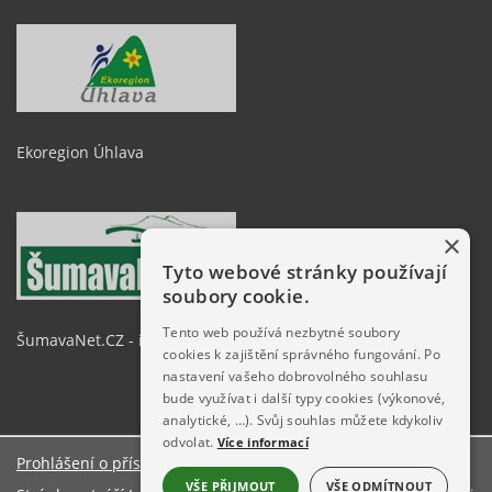
Ekoregion Úhlava
×
Tyto webové stránky používají
soubory cookie.
Tento web používá nezbytné soubory
ŠumavaNet.CZ - informace o regionu
cookies k zajištění správného fungování. Po
nastavení vašeho dobrovolného souhlasu
bude využívat i další typy cookies (výkonové,
analytické, …). Svůj souhlas můžete kdykoliv
odvolat.
Více informací
Prohlášení o přístupnosti
O stránkách
VŠE PŘIJMOUT
VŠE ODMÍTNOUT