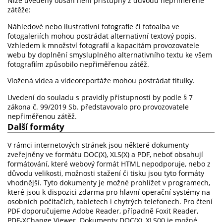
Níže uvedený obsah není přístupný z důvodu nepřiměřené
zátěže:
Náhledové nebo ilustrativní fotografie či fotoalba ve
fotogaleriích mohou postrádat alternativní textový popis.
Vzhledem k množství fotografií a kapacitám provozovatele
webu by doplnění smysluplného alternativního textu ke všem
fotografiím způsobilo nepřiměřenou zátěž.
Vložená videa a videoreportáže mohou postrádat titulky.
Uvedení do souladu s pravidly přístupnosti by podle § 7
zákona č. 99/2019 Sb. představovalo pro provozovatele
nepřiměřenou zátěž.
Další formáty
V rámci internetových stránek jsou některé dokumenty
zveřejněny ve formátu DOC(X), XLS(X) a PDF, neboť obsahují
formátování, které webový formát HTML nepodporuje, nebo z
důvodu velikosti, možnosti stažení či tisku jsou tyto formáty
vhodnější. Tyto dokumenty je možné prohlížet v programech,
které jsou k dispozici zdarma pro hlavní operační systémy na
osobních počítačích, tabletech i chytrých telefonech. Pro čtení
PDF doporučujeme Adobe Reader, případně Foxit Reader,
PDF-XChange Viewer. Dokumenty DOC(X), XLS(X) je možné