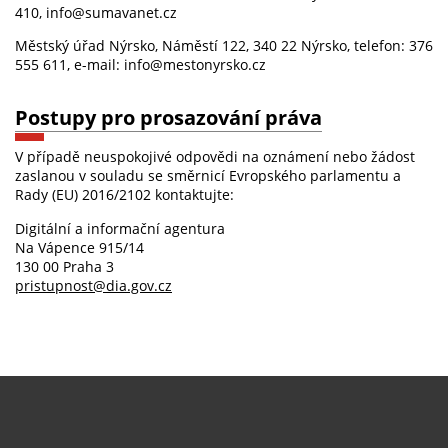
410, info@sumavanet.cz
Městský úřad Nýrsko, Náměstí 122, 340 22 Nýrsko, telefon: 376
555 611, e-mail: info@mestonyrsko.cz
Postupy pro prosazování práva
V případě neuspokojivé odpovědi na oznámení nebo žádost
zaslanou v souladu se směrnicí Evropského parlamentu a
Rady (EU) 2016/2102 kontaktujte:
Digitální a informační agentura
Na Vápence 915/14
130 00 Praha 3
pristupnost@dia.gov.cz