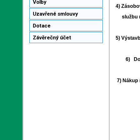
Volby
4) Zásobo
Uzavřené smlouvy
službu ne
Dotace
Závěrečný účet
5) Výstavb
6) Dotaz 
7) Nákup 