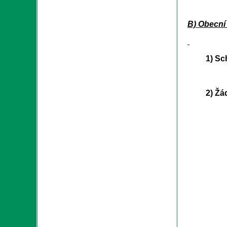
B) Obecní 
1) Schůzk
2) Žádost