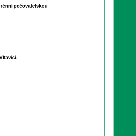
terénní pečovatelskou
tavici.