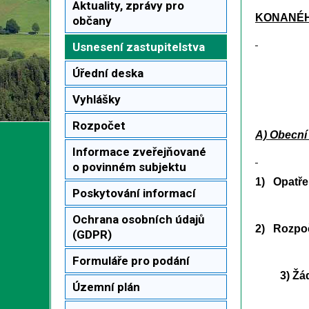
Aktuality, zprávy pro
KONANÉHO
občany
Usnesení zastupitelstva
Úřední deska
Vyhlášky
Rozpočet
A) Obecní 
Informace zveřejňované
o povinném subjektu
1)
Opatřen
Poskytování informací
Ochrana osobních údajů
2) Rozpoč
(GDPR)
Formuláře pro podání
3) Žádost
Územní plán