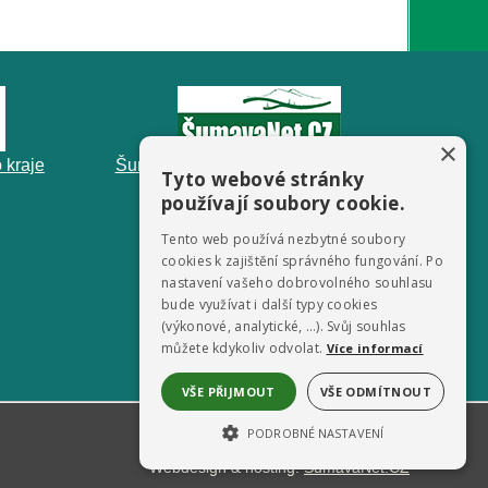
×
 kraje
ŠumavaNet.CZ - informace o regionu
Tyto webové stránky
používají soubory cookie.
Tento web používá nezbytné soubory
cookies k zajištění správného fungování. Po
nastavení vašeho dobrovolného souhlasu
bude využívat i další typy cookies
(výkonové, analytické, …). Svůj souhlas
můžete kdykoliv odvolat.
Více informací
VŠE PŘIJMOUT
VŠE ODMÍTNOUT
PODROBNÉ NASTAVENÍ
Webdesign & hosting:
ŠumavaNet.CZ
NEZBYTNĚ NUTNÉ SOUBORY