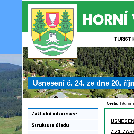
TURISTI
Usnesení č. 24. ze dne 20. říj
Cesta:
Titulní 
Základní informace
USNESEN
Struktura úřadu
Z 24. ZA