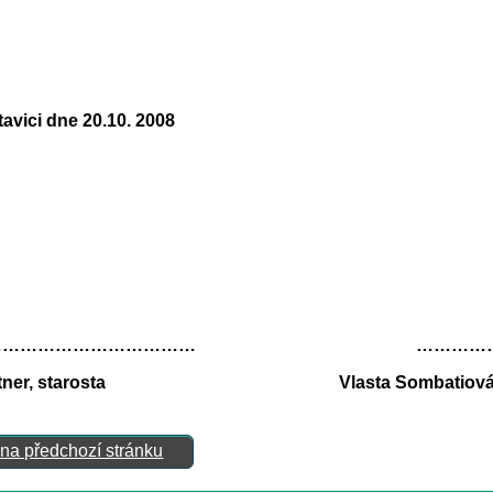
tavici dne 20.10. 2008
………………………………… ………………
astner, starosta Vlasta Sombatiová
 na předchozí stránku