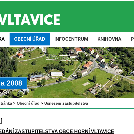
KA
OBECNÍ ÚŘAD
INFOCENTRUM
KNIHOVNA
P
na 2008
stránka
>
Obecní úřad
>
Usnesení zastupitelstva
Í
SEDÁNÍ ZASTUPITELSTVA OBCE HORNÍ VLTAVICE