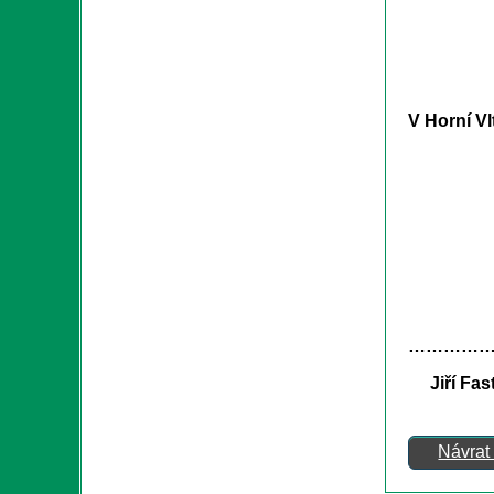
V Horní Vl
………
Jiří F
Návrat