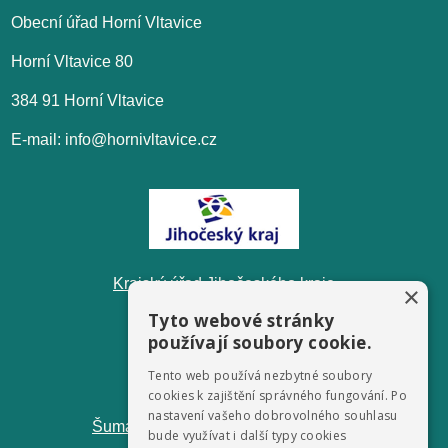
Obecní úřad Horní Vltavice
Horní Vltavice 80
384 91 Horní Vltavice
E-mail: info@hornivltavice.cz
Krajský úřad Jihočeského kraje
×
Tyto webové stránky
používají soubory cookie.
Tento web používá nezbytné soubory
cookies k zajištění správného fungování. Po
nastavení vašeho dobrovolného souhlasu
ŠumavaNet.CZ - informace o regionu
bude využívat i další typy cookies