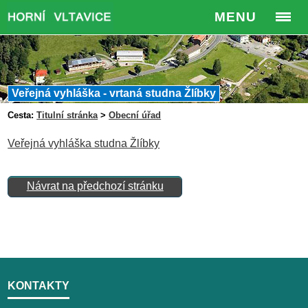
MENU
Veřejná vyhláška - vrtaná studna Žlíbky
Cesta:
Titulní stránka
>
Obecní úřad
Veřejná vyhláška studna Žlíbky
Návrat na předchozí stránku
KONTAKTY