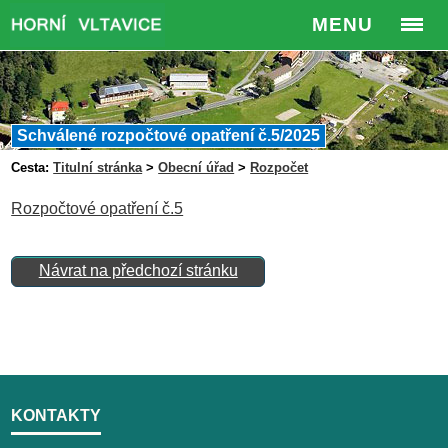
MENU
Schválené rozpočtové opatření č.5/2025
Cesta:
Titulní stránka
>
Obecní úřad
>
Rozpočet
Rozpočtové opatření č.5
Návrat na předchozí stránku
KONTAKTY