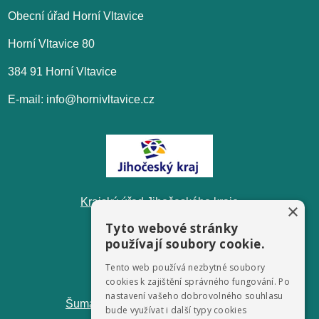
Obecní úřad Horní Vltavice
Horní Vltavice 80
384 91 Horní Vltavice
E-mail: info@hornivltavice.cz
Krajský úřad Jihočeského kraje
×
Tyto webové stránky
používají soubory cookie.
Tento web používá nezbytné soubory
cookies k zajištění správného fungování. Po
nastavení vašeho dobrovolného souhlasu
ŠumavaNet.CZ - informace o regionu
bude využívat i další typy cookies