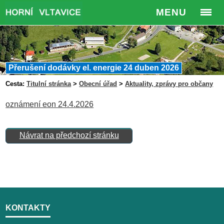
MENU
Přerušení dodávky el. energie 24 duben 2026
Cesta:
Titulní stránka
>
Obecní úřad
>
Aktuality, zprávy pro občany
oznámení eon 24.4.2026
Návrat na předchozí stránku
KONTAKTY