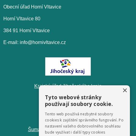
Obecní úřad Horní Vltavice
Horní Vltavice 80
384 91 Horní Vltavice
E-mail: info@hornivltavice.cz
Krajský úřad Jihočeského kraje
×
Tyto webové stránky
používají soubory cookie.
Tento web používá nezbytné soubory
cookies k zajištění správného fungování. Po
nastavení vašeho dobrovolného souhlasu
ŠumavaNet.CZ - informace o regionu
bude využívat i další typy cookies