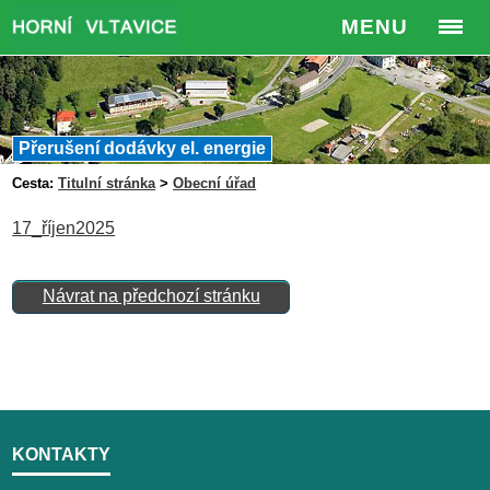
MENU
Přerušení dodávky el. energie
Cesta:
Titulní stránka
>
Obecní úřad
17_říjen2025
Návrat na předchozí stránku
KONTAKTY