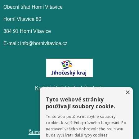
Obecní úřad Horní Vltavice
Horní Vltavice 80
384 91 Horní Vltavice
E-mail: info@hornivltavice.cz
Krajský úřad Jihočeského kraje
×
Tyto webové stránky
používají soubory cookie.
Tento web používá nezbytné soubory
cookies k zajištění správného fungování. Po
nastavení vašeho dobrovolného souhlasu
ŠumavaNet.CZ - informace o regionu
bude využívat i další typy cookies