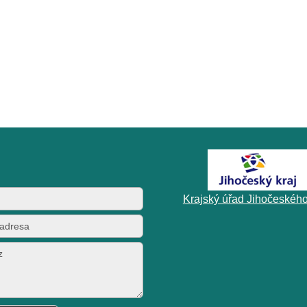
Krajský úřad Jihočeského