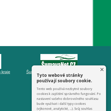
×
 kraje
ŠumavaNet.CZ - informace o regionu
Tyto webové stránky
používají soubory cookie.
Tento web používá nezbytné soubory
cookies k zajištění správného fungování. Po
nastavení vašeho dobrovolného souhlasu
bude využívat i další typy cookies
(výkonové, analytické, …). Svůj souhlas