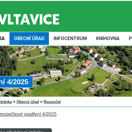
KA
OBECNÍ ÚŘAD
INFOCENTRUM
KNIHOVNA
P
í 4/2025
stránka
>
Obecní úřad
>
Rozpočet
rozpočtové opatření 4/2025