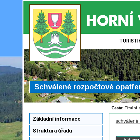
TURISTI
Schválené rozpočtové opatřen
Cesta:
Titulní 
Základní informace
schválené 
Struktura úřadu