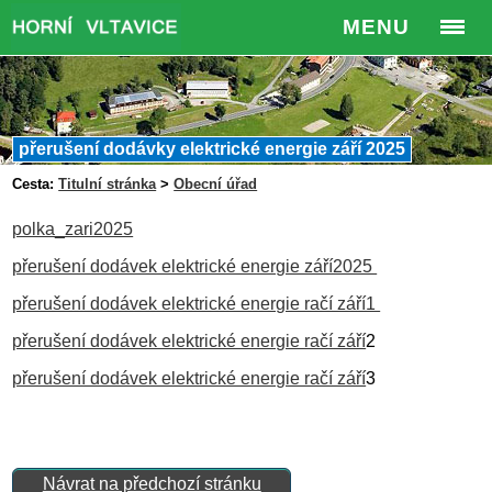
MENU
přerušení dodávky elektrické energie září 2025
Cesta:
Titulní stránka
>
Obecní úřad
polka_zari2025
přerušení dodávek elektrické energie září2025
přerušení dodávek elektrické energie račí září1
přerušení dodávek elektrické energie račí září
2
přerušení dodávek elektrické energie račí září
3
Návrat na předchozí stránku