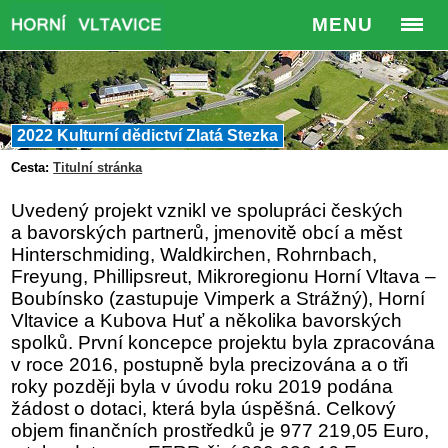
MENU
2022 Kulturní dědictví Zlatá Stezka
Cesta:
Titulní stránka
Uvedený projekt vznikl ve spolupráci českých
a bavorských partnerů, jmenovitě obcí a měst
Hinterschmiding, Waldkirchen, Rohrnbach,
Freyung, Phillipsreut, Mikroregionu Horní Vltava –
Boubínsko (zastupuje Vimperk a Strážný), Horní
Vltavice a Kubova Huť a několika bavorských
spolků. První koncepce projektu byla zpracována
v roce 2016, postupně byla precizována a o tři
roky později byla v úvodu roku 2019 podána
žádost o dotaci, která byla úspěšná. Celkový
objem finančních prostředků je 977 219,05 Euro,