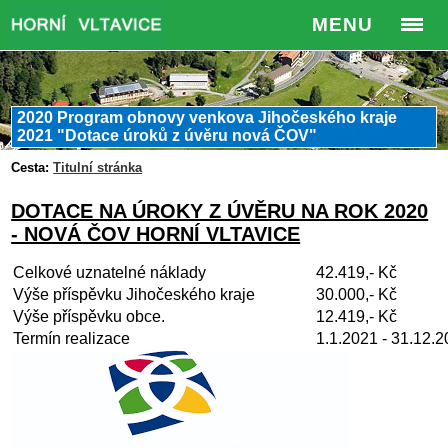
MENU
2020 Program obnovy venkova Jihočeského kraje
2021 "Dotace úroků z úvěru nová ČOV"
Cesta:
Titulní stránka
DOTACE NA ÚROKY Z ÚVĚRU NA ROK 2020
- NOVÁ ČOV HORNÍ VLTAVICE
Celkové uznatelné náklady
42.419,- Kč
Výše příspěvku Jihočeského kraje
30.000,- Kč
Výše příspěvku obce.
12.419,- Kč
Termín realizace
1.1.2021 - 31.12.