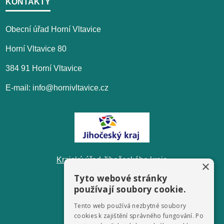
KONTAKTY
Obecní úřad Horní Vltavice
Horní Vltavice 80
384 91 Horní Vltavice
E-mail: info@hornivltavice.cz
Krajský úřad Jihočeského kraje
×
Tyto webové stránky
používají soubory cookie.
Tento web používá nezbytné soubory
cookies k zajištění správného fungování. Po