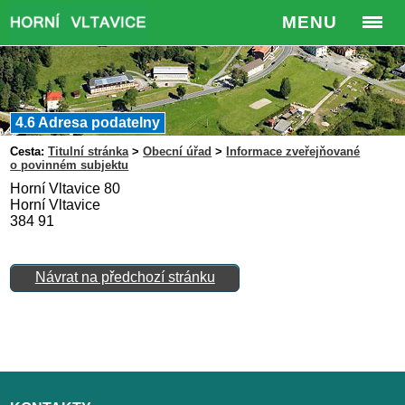
MENU
4.6 Adresa podatelny
Cesta:
Titulní stránka
>
Obecní úřad
>
Informace zveřejňované
o povinném subjektu
Horní Vltavice 80
Horní Vltavice
384 91
Návrat na předchozí stránku