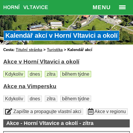
MENU
Kalendář akcí v Horní Vltavici a okolí
Cesta:
Titulní stránka
>
Turistika
>
Kalendář akcí
Akce v Horní Vltavici a okolí
Kdykoliv
dnes
zítra
během týdne
Akce na Vimpersku
Kdykoliv
dnes
zítra
během týdne
Zapište a propagujte vlastní akci
Akce v regionu
Akce - Horní Vltavice a okolí - zítra